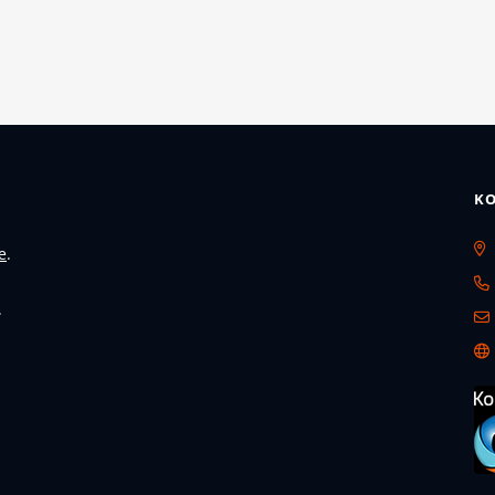
DATENSCHUTZEINSTELLUNGEN
Wir nutzen Cookies auf unserer Website. Einige von
ihnen sind essenziell, während andere uns helfen,
diese Website und Ihre Erfahrung zu verbessern.
Einstellungen verwalten
Alle akzeptieren
KO
e
.
.